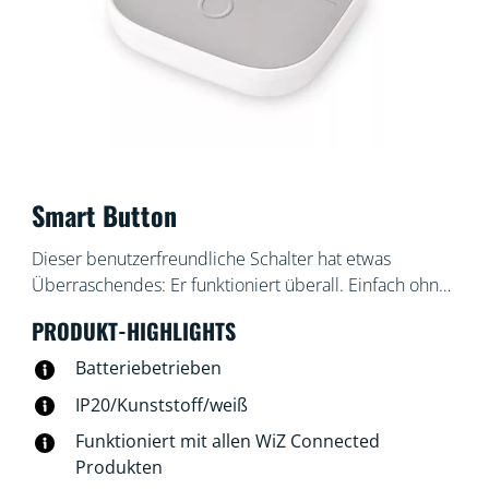
Smart Button
Dieser benutzerfreundliche Schalter hat etwas
Überraschendes: Er funktioniert überall. Einfach ohne
Schrauben an der Wand oder in einer Ecke anbringen
PRODUKT-HIGHLIGHTS
oder dank des integrierten Magneten an einer
Metallfläche befestigen. Nimm ihn mit in jeden Raum
Batteriebetrieben
und steuere Deine Lampen ganz einfach.
IP20/Kunststoff/weiß
Funktioniert mit allen WiZ Connected
Produkten