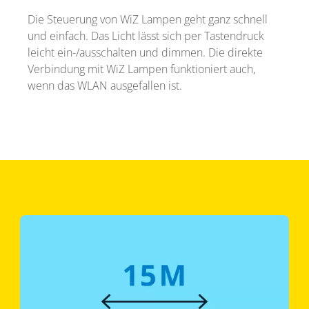
Die Steuerung von WiZ Lampen geht ganz schnell
und einfach. Das Licht lässt sich per Tastendruck
leicht ein-/ausschalten und dimmen. Die direkte
Verbindung mit WiZ Lampen funktioniert auch,
wenn das WLAN ausgefallen ist.