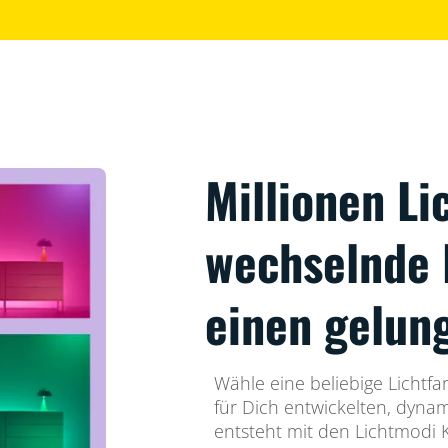
Millionen Li
wechselnde 
einen gelun
Wähle eine beliebige Lichtf
für Dich entwickelten, dyna
entsteht mit den Lichtmodi