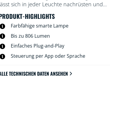
lässt sich in jeder Leuchte nachrüsten und
schafft die von Dir gewünschte Atmosphäre
PRODUKT-HIGHLIGHTS
mit 16 Millionen Farben oder einem
warmweißen bis kaltweißen Licht. Du kannst
Farbfähige smarte Lampe
Zeitpläne zum Ein- und Ausschalten des
Bis zu 806 Lumen
Lichts für Deine täglichen oder
Einfaches Plug-and-Play
wöchentlichen Aktivitäten einrichten oder
das Licht mit Deinem Smartphone oder
Steuerung per App oder Sprache
Deiner Stimme steuern. Bei Abwesenheit
leistet Dir die Fernsteuerung gute Dienste.
ALLE TECHNISCHEN DATEN ANSEHEN
WiZ-Lampen verbinden sich ohne zusätzliche
Hardware mit Deinem WLAN.