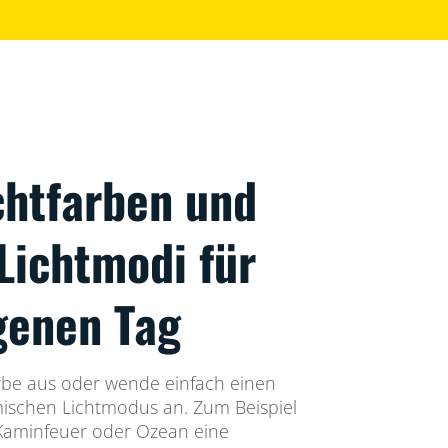
chtfarben und
Lichtmodi für
genen Tag
arbe aus oder wende einfach einen
mischen Lichtmodus an. Zum Beispiel
 Kaminfeuer oder Ozean eine