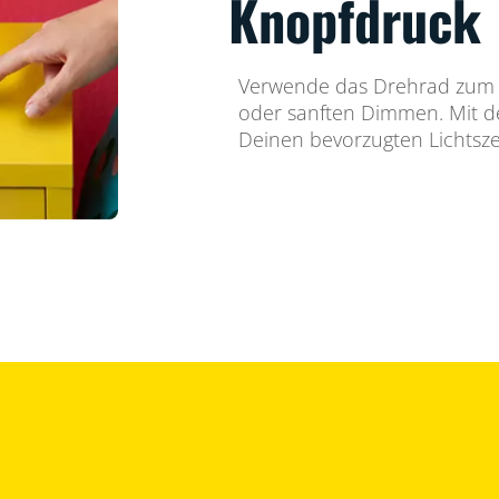
Knopfdruck
Verwende das Drehrad zum s
oder sanften Dimmen. Mit d
Deinen bevorzugten Lichtsz