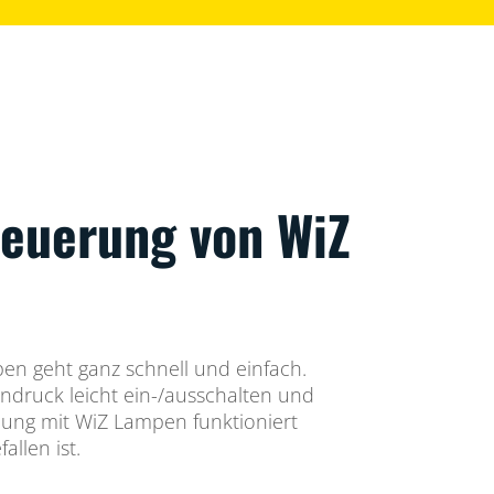
teuerung von WiZ
en geht ganz schnell und einfach.
tendruck leicht ein-/ausschalten und
dung mit WiZ Lampen funktioniert
llen ist.