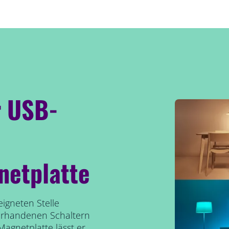
r USB-
etplatte
igneten Stelle
vorhandenen Schaltern
agnetplatte lässt er