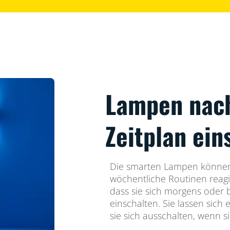
Lampen nac
Zeitplan ein
Die smarten Lampen können 
wöchentliche Routinen reagi
dass sie sich morgens oder
einschalten. Sie lassen sich 
sie sich ausschalten, wenn s