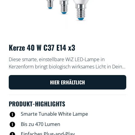
Kerze 40 W C37 E14 x3
Diese smarte, einstellbare WiZ LED-Lampe in
Kerzenform bringt biologisch wirksames Licht in Dein
Leben. Mit verschiedenen Farbtönen oder einem
warmweißen bis kaltweißen Licht kannst Du dich
HIER ERHÄLTLICH
besser konzentrieren oder entspannen. Du kannst
Zeitpläne zum Ein- und Ausschalten des Lichts für
PRODUKT-HIGHLIGHTS
Deine täglichen oder wöchentlichen Aktivitäten
einrichten, oder das Licht mit Deinem Smartphone
Smarte Tunable White Lampe
oder Deiner Stimme steuern. Bei Abwesenheit leistet
Bis zu 470 Lumen
Dir die Fernsteuerung gute Dienste. WiZ-Lampen
verbinden sich ohne zusätzliche Hardware mit Deinem
Einfaches Plug-and-Play