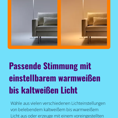
Passende Stimmung mit
einstellbarem warmweißen
bis kaltweißen Licht
Wähle aus vielen verschiedenen Lichteinstellungen
von belebendem kaltweißem bis warmweißem
Licht aus oder erzeuge mit einem voreingestellten