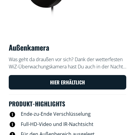
Außenkamera
Was geht da draußen vor sich? Dank der wetterfesten
WiZ-Überwachungskamera hast Du auch in der Nacht
alles im Blick. Die Infrarotleuchte der Kamera zeigt Dir,
was im Dunklen vor sich geht. Mit dem Live-Bild kannst
HIER ERHÄLTLICH
Du Dir von überall und jederzeit einen Überblick
verschaffen. Wenn Du nicht da bist, halten die
PRODUKT-HIGHLIGHTS
automatischen Benachrichtigungen Dich auf dem
Laufenden, damit Du sofort reagieren kannst und zum
Ende-zu-Ende Verschlüsselung
Beispiel die Gegensprechfunktion aktivieren oder
Full-HD-Video und IR-Nachtsicht
mithilfe Deiner WiZ-Leuchten visuelle Alarme auslösen
kannst.
Für den Außenbereich ausgelegt