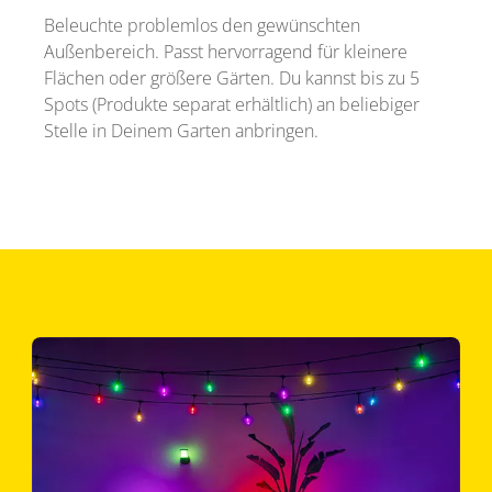
Beleuchte problemlos den gewünschten
Außenbereich. Passt hervorragend für kleinere
Flächen oder größere Gärten. Du kannst bis zu 5
Spots (Produkte separat erhältlich) an beliebiger
Stelle in Deinem Garten anbringen.