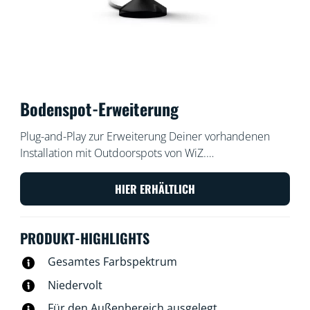
Bodenspot-Erweiterung
Plug-and-Play zur Erweiterung Deiner vorhandenen
Installation mit Outdoorspots von WiZ.
Niederspannungsleuchten lassen sich einfach und
sicher installieren. Du kannst sie ohne zusätzliche
HIER ERHÄLTLICH
Verkabelung anbringen und neu anordnen. Verwende
Dein vorhandenes WLAN, um die Lampen per Stimme
PRODUKT-HIGHLIGHTS
oder mit der WiZ App zu steuern.
Gesamtes Farbspektrum
Niedervolt
Für den Außenbereich ausgelegt